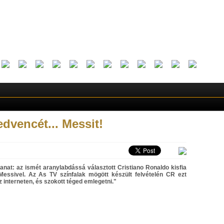
dvencét... Messit!
lanat: az ismét aranylabdássá választott Cristiano Ronaldo kisfia
 Messivel. Az As TV színfalak mögött készült felvételén CR ezt
 interneten, és szokott téged emlegetni."