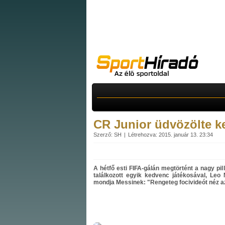
CR Junior üdvözölte ke
Szerző: SH
Létrehozva: 2015. január 13. 23:34
A hétfő esti FIFA-gálán megtörtént a nagy pil
találkozott egyik kedvenc játékosával, Leo
mondja Messinek: "Rengeteg focivideót néz az