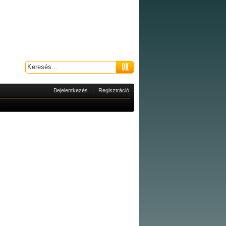
|
Bejelentkezés
Regisztráció