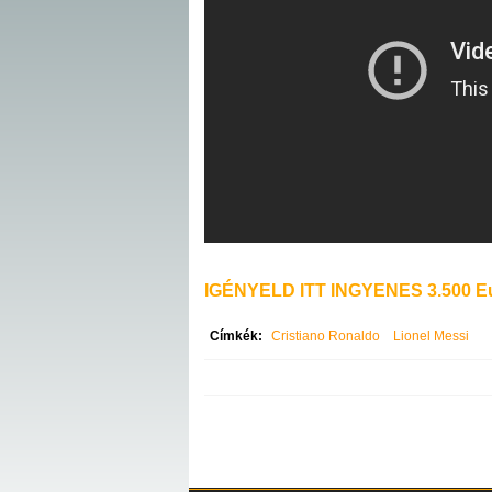
IGÉNYELD ITT INGYENES 3.500 Eu
Címkék:
Cristiano Ronaldo
Lionel Messi