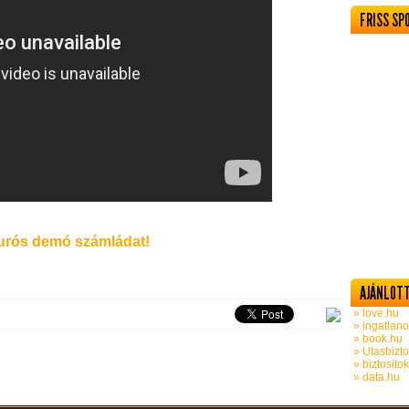
FRISS SP
rós demó számládat!
AJÁNLOTT
» love.hu
» ingatlano
» book.hu
» Utasbizto
» biztosito
» data.hu