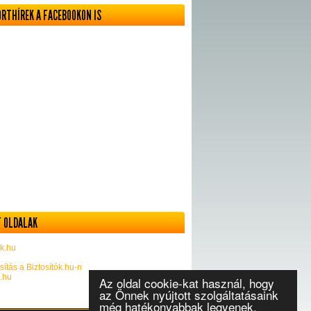
ORTHÍREK A FACEBOOKON IS
 OLDALAK
k.hu
sítás a Biztosítók.hu-n
k.hu
Az oldal cookie-kat használ, hogy
az Önnek nyújtott szolgáltatásaink
még hatékonyabbak legyenek.