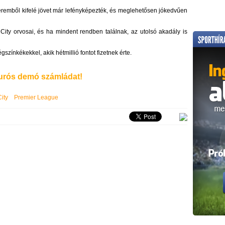
teremből kifelé jövet már lefényképezték, és meglehetősen jókedvűen
City orvosai, és ha mindent rendben találnak, az utolsó akadály is
színkékekkel, akik hétmillió fontot fizetnek érte.
rós demó számládat!
ity
Premier League