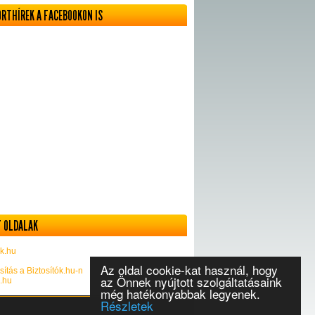
ORTHÍREK A FACEBOOKON IS
 OLDALAK
k.hu
Az oldal cookie-kat használ, hogy
sítás a Biztosítók.hu-n
az Önnek nyújtott szolgáltatásaink
k.hu
még hatékonyabbak legyenek.
Részletek