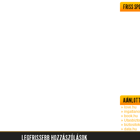
FRISS SP
AJÁNLOTT
» love.hu
» ingatlano
» book.hu
» Utasbizto
» biztosito
» data.hu
LEGFRISSEBB HOZZÁSZÓLÁSOK