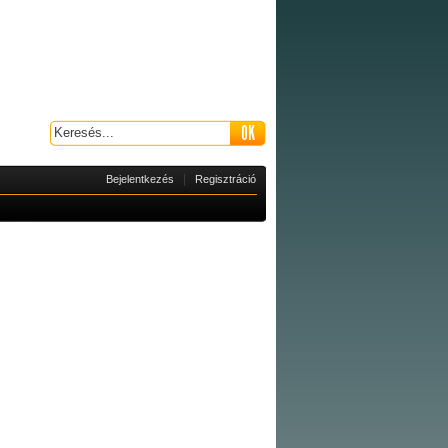
|
Bejelentkezés
Regisztráció