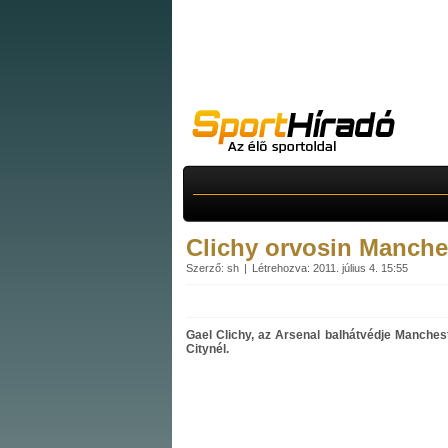
Clichy orvosin Manche
Szerző: sh
Létrehozva: 2011. július 4. 15:55
Gael Clichy, az Arsenal balhátvédje Manchest
Citynél.