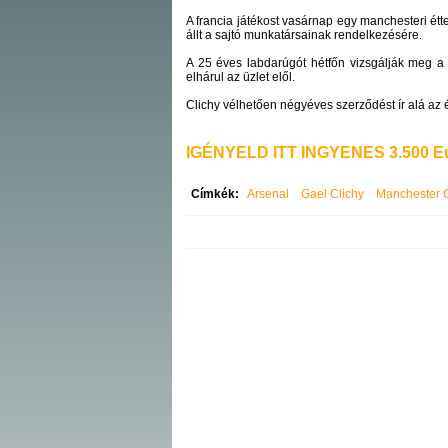
A francia játékost vasárnap egy manchesteri ét
állt a sajtó munkatársainak rendelkezésére.
A 25 éves labdarúgót hétfőn vizsgálják meg a 
elhárul az üzlet elől.
Clichy vélhetően négyéves szerződést ír alá az ég
IGÉNYELD ITT INGYENES 3.500 Eu
Címkék:
Arsenal
Gael Clichy
Manchester C