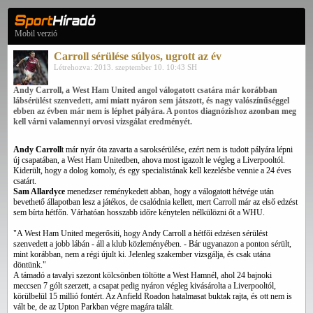
Mobil verzió
Carroll sérülése súlyos, ugrott az év
Létrehozva: 2013. szeptember 10. 10:43 SH
Andy Carroll, a West Ham United angol válogatott csatára már korábban
lábsérülést szenvedett, ami miatt nyáron sem játszott, és nagy valószínűséggel
ebben az évben már nem is léphet pályára. A pontos diagnózishoz azonban meg
kell várni valamennyi orvosi vizsgálat eredményét.
Andy Carroll
t már nyár óta zavarta a saroksérülése, ezért nem is tudott pályára lépni
új csapatában, a West Ham Unitedben, ahova most igazolt le végleg a Liverpooltól.
Kiderült, hogy a dolog komoly, és egy specialistának kell kezelésbe vennie a 24 éves
csatárt.
Sam Allardyce
menedzser reménykedett abban, hogy a válogatott hétvége után
bevethető állapotban lesz a játékos, de csalódnia kellett, mert Carroll már az első edzést
sem bírta hétfőn. Várhatóan hosszabb időre kénytelen nélkülözni őt a WHU.
"A West Ham United megerősíti, hogy Andy Carroll a hétfői edzésen sérülést
szenvedett a jobb lábán - áll a klub közleményében. - Bár ugyanazon a ponton sérült,
mint korábban, nem a régi újult ki. Jelenleg szakember vizsgálja, és csak utána
döntünk."
A támadó a tavalyi szezont kölcsönben töltötte a West Hamnél, ahol 24 bajnoki
meccsen 7 gólt szerzett, a csapat pedig nyáron végleg kivásárolta a Liverpooltól,
körülbelül 15 millió fontért. Az Anfield Roadon hatalmasat buktak rajta, és ott nem is
vált be, de az Upton Parkban végre magára talált.