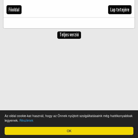
Főoldal
Lap tetejére
Teljes verzió
Az oldal cookie-kat használ, hogy az Önnek nyújtott szolgáltatásaink még hatékonyabbak
legyenek.
Részletek
OK