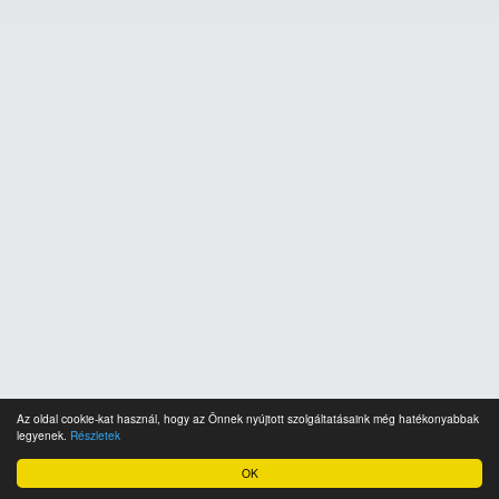
Az oldal cookie-kat használ, hogy az Önnek nyújtott szolgáltatásaink még hatékonyabbak
legyenek.
Részletek
OK