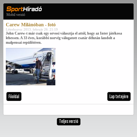
Mobil verzió
Carew Milánóban - fotó
Létrehozva: 2013. február 26. 21:19
John Carew-t már csak egy orvosi választja el attól, hogy az Inter játékosa
lehessen. A 33 éves, korábbi norvég válogatott csatár délután landolt a
malpensai repülőtéren.
Főoldal
Lap tetejére
Teljes verzió