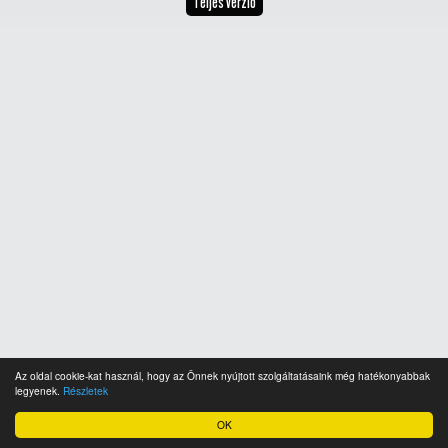
Teljes verzió
Az oldal cookie-kat használ, hogy az Önnek nyújtott szolgáltatásaink még hatékonyabbak
legyenek.
Részletek
OK