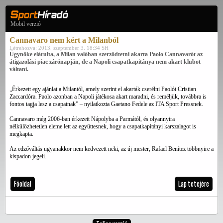
Mobil verzió
Cannavaro nem kért a Milanból
Létrehozva: 2013. szeptember 3. 18:34 SH
Ügynöke elárulta, a Milan valóban szerződtetni akarta Paolo Cannavarót az
átigazolási piac zárónapján, de a Napoli csapatkapitánya nem akart klubot
váltani.
„Érkezett egy ajánlat a Milantól, amely szerint el akarták cserélni Paolót Cristian
Zaccardóra. Paolo azonban a Napoli játékosa akart maradni, és reméljük, továbbra is
fontos tagja lesz a csapatnak” – nyilatkozta Gaetano Fedele az ITA Sport Pressnek.
Cannavaro még 2006-ban érkezett Nápolyba a Parmától, és olyannyira
nélkülözhetetlen eleme lett az együttesnek, hogy a csapatkapitányi karszalagot is
megkapta.
Az edzőváltás ugyanakkor nem kedvezett neki, az új mester, Rafael Benítez többnyire a
kispadon jegeli.
Főoldal
Lap tetejére