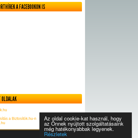
ORTHÍREK A FACEBOOKON IS
 OLDALAK
k.hu
Az oldal cookie-kat használ, hogy
sítás a Biztosítók.hu-n
az Önnek nyújtott szolgáltatásaink
k.hu
még hatékonyabbak legyenek.
Részletek