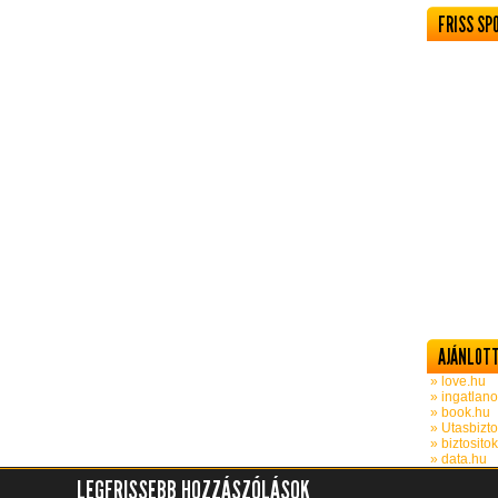
FRISS SP
AJÁNLOTT
» love.hu
» ingatlano
» book.hu
» Utasbizto
» biztosito
» data.hu
LEGFRISSEBB HOZZÁSZÓLÁSOK