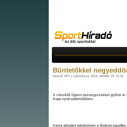
Büntetőkkel negyeddön
Szerző: MTI
Létrehozva: 2014. október 29. 15:18
A címvédő Újpest tizenegyesekkel győzte le
Kupa nyolcaddöntőjében.
A kora délutáni mérkőzésen a fővárosi együttes