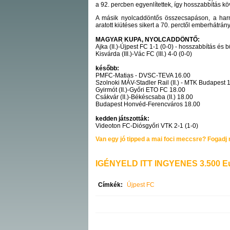
a 92. percben egyenlítettek, így hosszabbítás kö
A másik nyolcaddöntős összecsapáson, a harm
aratott kiütéses sikert a 70. perctől emberhátrány
MAGYAR KUPA, NYOLCADDÖNTŐ:
Ajka (II.)-Újpest FC 1-1 (0-0) - hosszabbítás és 
Kisvárda (III.)-Vác FC (III.) 4-0 (0-0)
később:
PMFC-Matias - DVSC-TEVA 16.00
Szolnoki MÁV-Stadler Rail (II.) - MTK Budapest 
Gyirmót (II.)-Győri ETO FC 18.00
Csákvár (II.)-Békéscsaba (II.) 18.00
Budapest Honvéd-Ferencváros 18.00
kedden játszották:
Videoton FC-Diósgyőri VTK 2-1 (1-0)
Van egy jó tipped a mai foci meccsre? Fogadj r
IGÉNYELD ITT INGYENES 3.500 Eu
Címkék:
Újpest FC