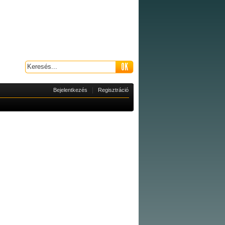
|
Bejelentkezés
Regisztráció