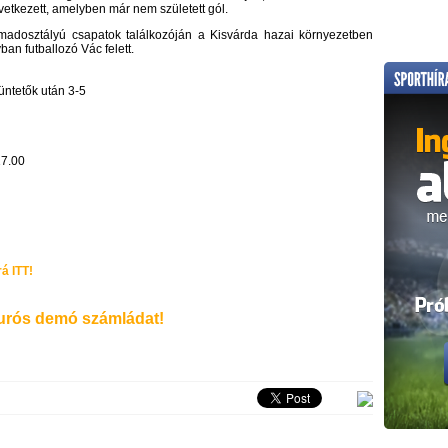
vetkezett, amelyben már nem született gól.
adosztályú csapatok találkozóján a Kisvárda hazai környezetben
ban futballozó Vác felett.
büntetők után 3-5
17.00
á ITT!
rós demó számládat!