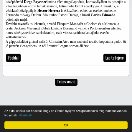
középhátvéd
Diego Reyesszel
már a télen megállapodtak, korosztályában és posztján a
világ legjobbjai között tartják számon, hétmillióba került a játékjoga. A másikuk, a
védekező középpályás
Hector Herrera
is érkezőben, ebben az esetben mehetne
Fernando és/vagy Defour. Moutinhót Estoril Decója, a brazil
Carlos Eduardo
pótolhatja majd.
További
távozók
is lehetnek, a védő Eliaquim Mangalát a Chelsea és a Monaco, a
csatár Jackson Martínezt többek között a Dortmund vinné, a Porto azonban jelenleg
nincs rákényszerülve az eladásukra, csak visszautasíthatatlan ajánlat esetén
költözhetnének.
A géppuskalábú ghánai szélső, Christian Atsu nem szeretné tovább koptatni a padot, őt
jó pénzért elengedhetik. A fél Premier League sorban áll érte.
Főoldal
Lap tetejére
Teljes verzió
Az oldal cookie-kat használ, hogy az Önnek nyújtott szolgáltatásaink még hatékonyabbak
legyenek.
Részletek
OK