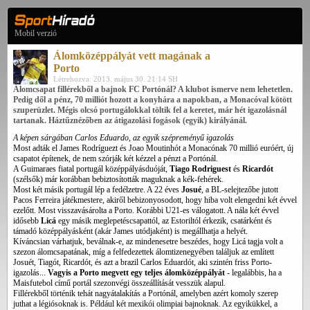
Mobil verzió
Álomközéppályát vett magának a
Porto
Létrehozva: 2013. május 30. 21:14 SH
Álomcsapat fillérekből a bajnok FC Portónál? A klubot ismerve nem lehetetlen.
Pedig dől a pénz, 70 milliót hozott a konyhára a napokban, a Monacóval kötött
szuperüzlet. Mégis olcsó portugálokkal töltik fel a keretet, már hét igazolásnál
tartanak. Háztűznézőben az átigazolási fogások (egyik) királyánál.
A képen sárgában Carlos Eduardo, az egyik szépreményű igazolás
Most adták el James Rodríguezt és Joao Moutinhót a Monacónak 70 millió euróért, új
csapatot építenek, de nem szórják két kézzel a pénzt a Portónál.
A Guimaraes fiatal portugál középpályásduóját,
Tiago Rodriguest
és
Ricardót
(szélsők) már korábban bebiztosították maguknak a kék-fehérek.
Most két másik portugál lép a fedélzetre. A 22 éves
Josué
, a BL-selejtezőbe jutott
Pacos Ferreira játékmestere, akiről bebizonyosodott, hogy hiba volt elengedni két évvel
ezelőtt. Most visszavásárolta a Porto. Korábbi U21-es válogatott. A nála két évvel
idősebb
Licá
egy másik meglepetéscsapattól, az Estoriltól érkezik, csatárként és
támadó középpályásként (akár James utódjaként) is megállhatja a helyét.
Kíváncsian várhatjuk, beválnak-e, az mindenesetre beszédes, hogy Licá tagja volt a
szezon álomcsapatának, míg a felfedezettek álomtizenegyében találjuk az említett
Josuét, Tiagót, Ricardót, és azt a brazil Carlos Eduardót, aki szintén friss Porto-
igazolás...
Vagyis a Porto megvett egy teljes álomközéppályát
- legalábbis, ha a
Maisfutebol című portál szezonvégi összeállítását vesszük alapul.
Fillérekből történik tehát nagyátalakítás a Portónál, amelyben azért komoly szerep
juthat a légiósoknak is. Például két mexikói olimpiai bajnoknak. Az egyikükkel, a