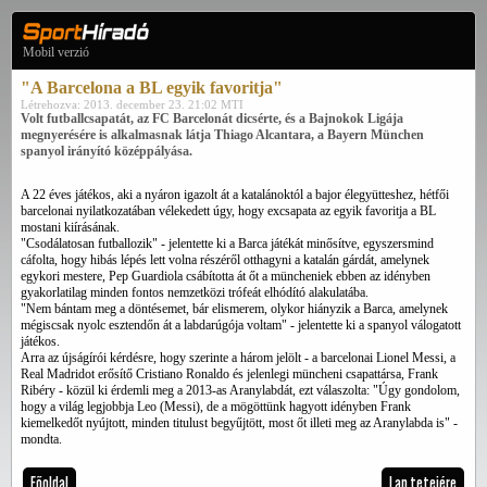
Mobil verzió
"A Barcelona a BL egyik favoritja"
Létrehozva: 2013. december 23. 21:02 MTI
Volt futballcsapatát, az FC Barcelonát dicsérte, és a Bajnokok Ligája
megnyerésére is alkalmasnak látja Thiago Alcantara, a Bayern München
spanyol irányító középpályása.
A 22 éves játékos, aki a nyáron igazolt át a katalánoktól a bajor élegyütteshez, hétfői
barcelonai nyilatkozatában vélekedett úgy, hogy excsapata az egyik favoritja a BL
mostani kiírásának.
"Csodálatosan futballozik" - jelentette ki a Barca játékát minősítve, egyszersmind
cáfolta, hogy hibás lépés lett volna részéről otthagyni a katalán gárdát, amelynek
egykori mestere, Pep Guardiola csábította át őt a müncheniek ebben az idényben
gyakorlatilag minden fontos nemzetközi trófeát elhódító alakulatába.
"Nem bántam meg a döntésemet, bár elismerem, olykor hiányzik a Barca, amelynek
mégiscsak nyolc esztendőn át a labdarúgója voltam" - jelentette ki a spanyol válogatott
játékos.
Arra az újságírói kérdésre, hogy szerinte a három jelölt - a barcelonai Lionel Messi, a
Real Madridot erősítő Cristiano Ronaldo és jelenlegi müncheni csapattársa, Frank
Ribéry - közül ki érdemli meg a 2013-as Aranylabdát, ezt válaszolta: "Úgy gondolom,
hogy a világ legjobbja Leo (Messi), de a mögöttünk hagyott idényben Frank
kiemelkedőt nyújtott, minden titulust begyűjtött, most őt illeti meg az Aranylabda is" -
mondta.
Főoldal
Lap tetejére