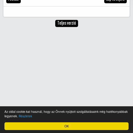
Teljes verzió
Az oldal cookie-kat használ, hogy az Önnek nyújtott szolgáltatásaink még hatékonyabbak
legyenek.
Részletek
OK