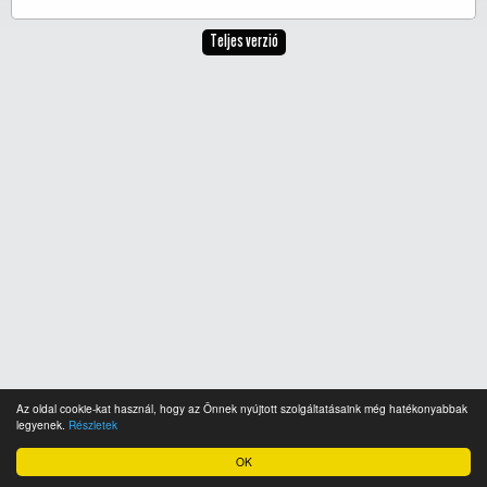
Teljes verzió
Az oldal cookie-kat használ, hogy az Önnek nyújtott szolgáltatásaink még hatékonyabbak
legyenek.
Részletek
OK