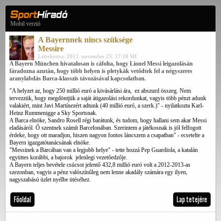
Mobil verzió
A Bayernnek nincs szüksége
Messire
Létrehozva: 2013. november 25. 17:18 SH
A Bayern München hivatalosan is cáfolta, hogy Lionel Messi leigazolásán
fáradozna azután, hogy több helyen is pletykák vetődtek fel a négyszeres
aranylabdás Barca-klasszis távozásával kapcsolatban.
"A helyzet az, hogy 250 millió euró a kivásárlási ára, ez abszurd összeg. Nem
tervezzük, hogy megdöntjük a saját átigazolási rekordunkat, vagyis több pénzt adunk
valakiért, mint Javi Martínezért adtunk (40 millió euró, a szerk.)" - nyilatkozta Karl-
Heinz Rummenigge a Sky Sportsnak.
A Barca elnöke, Sandro Rosell régi barátunk, és tudom, hogy hallani sem akar Messi
eladásáról. Ő szentnek számít Barcelonában. Szerintem a játékosnak is jól felfogott
érdeke, hogy ott maradjon, hiszen nagyon fontos láncszem a csapatban" - ecsetelte a
Bayern igazgatótanácsának elnöke.
"Messinek a Barcában van a legjobb helye" - tette hozzá Pep Guardiola, a katalán
együttes korábbi, a bajorok jelenlegi vezetőedzője.
A Bayern teljes bevétele csúcsot jelentő 432,8 millió euró volt a 2012-2013-as
szezonban, vagyis a pénz valószínűleg nem lenne akadály számára egy ilyen,
nagyszabású üzlet nyélbe ütéséhez.
Főoldal
Lap tetejére